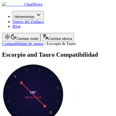
ChartNova
Herramientas
Signos del Zodiaco
Blog
Cambiar modo
Cambiar idioma
Compatibilidad de signos
/
Escorpio
&
Tauro
Escorpio
and
Tauro
Compatibilidad
♊
♋
♉
♌
♈
♍
180
°
Oposición
♓
♎
♒
♏