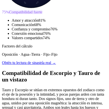
♑
♐
75
%
Compatibilidad fuerte
Amor y atracción
81
%
Comunicación
68
%
Confianza y compromiso
76
%
Conexión emocional
76
%
Valores compartidos
74
%
Factores del cálculo
Oposición
·
Agua
–
Tierra
·
Fijo
–
Fijo
Obtén tu lectura de sinastría real →
Compatibilidad de Escorpio y Tauro de
un vistazo
Tauro y Escorpio se sitúan en extremos opuestos del zodiaco como
el eje de la posesión y la intimidad, y pocas parejas arden con tanta
hondura ni duran tanto. Dos signos fijos, uno de tierra y otro de
agua, unidos por una oposición magnética: la atracción es intensa,
sensual y casi gravitatoria. Ambos son leales hasta los huesos y