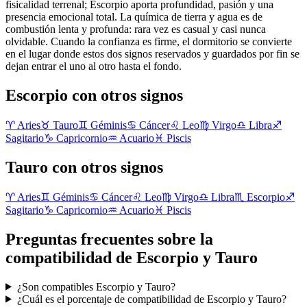
fisicalidad terrenal; Escorpio aporta profundidad, pasión y una
presencia emocional total. La química de tierra y agua es de
combustión lenta y profunda: rara vez es casual y casi nunca
olvidable. Cuando la confianza es firme, el dormitorio se convierte
en el lugar donde estos dos signos reservados y guardados por fin se
dejan entrar el uno al otro hasta el fondo.
Escorpio con otros signos
♈
Aries
♉
Tauro
♊
Géminis
♋
Cáncer
♌
Leo
♍
Virgo
♎
Libra
♐
Sagitario
♑
Capricornio
♒
Acuario
♓
Piscis
Tauro con otros signos
♈
Aries
♊
Géminis
♋
Cáncer
♌
Leo
♍
Virgo
♎
Libra
♏
Escorpio
♐
Sagitario
♑
Capricornio
♒
Acuario
♓
Piscis
Preguntas frecuentes sobre la
compatibilidad de Escorpio y Tauro
¿Son compatibles Escorpio y Tauro?
¿Cuál es el porcentaje de compatibilidad de Escorpio y Tauro?