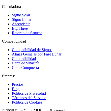
Calculadoras
Signo Solar
Signo Lunar
Ascendente
Big Three
Retorno de Saturno
Compatibilidad
Compatibilidad de Signos
Almas Gemelas por Fase Lunar
Compatibilidad
Carta de Sinastría
Carta Compuesta
Empresa
Precios
Blog
Política de Privacidad
Términos del Servicio
Política de Cookies
©
2026
ChartNova
All Rights Reserved.