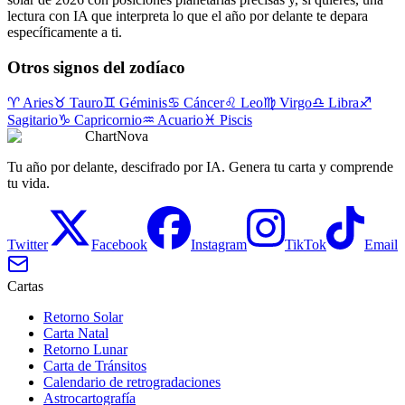
lectura con IA que interpreta lo que el año por delante te depara
específicamente a ti.
Otros signos del zodíaco
♈
Aries
♉
Tauro
♊
Géminis
♋
Cáncer
♌
Leo
♍
Virgo
♎
Libra
♐
Sagitario
♑
Capricornio
♒
Acuario
♓
Piscis
ChartNova
Tu año por delante, descifrado por IA. Genera tu carta y comprende
tu vida.
Twitter
Facebook
Instagram
TikTok
Email
Cartas
Retorno Solar
Carta Natal
Retorno Lunar
Carta de Tránsitos
Calendario de retrogradaciones
Astrocartografía