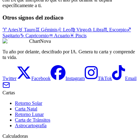
específicamente a ti.
Otros signos del zodíaco
♈
Aries
♉
Tauro
♊
Géminis
♌
Leo
♍
Virgo
♎
Libra
♏
Escorpio
♐
Sagitario
♑
Capricornio
♒
Acuario
♓
Piscis
ChartNova
Tu año por delante, descifrado por IA. Genera tu carta y comprende
tu vida.
Twitter
Facebook
Instagram
TikTok
Email
Cartas
Retorno Solar
Carta Natal
Retorno Lunar
Carta de Tránsitos
Astrocartografía
Calculadoras