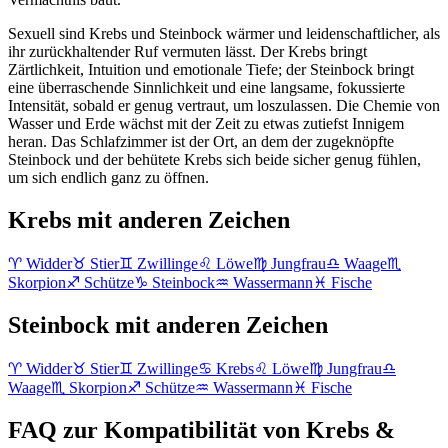
Sexuell sind Krebs und Steinbock wärmer und leidenschaftlicher, als
ihr zurückhaltender Ruf vermuten lässt. Der Krebs bringt
Zärtlichkeit, Intuition und emotionale Tiefe; der Steinbock bringt
eine überraschende Sinnlichkeit und eine langsame, fokussierte
Intensität, sobald er genug vertraut, um loszulassen. Die Chemie von
Wasser und Erde wächst mit der Zeit zu etwas zutiefst Innigem
heran. Das Schlafzimmer ist der Ort, an dem der zugeknöpfte
Steinbock und der behütete Krebs sich beide sicher genug fühlen,
um sich endlich ganz zu öffnen.
Krebs mit anderen Zeichen
♈
Widder
♉
Stier
♊
Zwillinge
♌
Löwe
♍
Jungfrau
♎
Waage
♏
Skorpion
♐
Schütze
♑
Steinbock
♒
Wassermann
♓
Fische
Steinbock mit anderen Zeichen
♈
Widder
♉
Stier
♊
Zwillinge
♋
Krebs
♌
Löwe
♍
Jungfrau
♎
Waage
♏
Skorpion
♐
Schütze
♒
Wassermann
♓
Fische
FAQ zur Kompatibilität von Krebs &