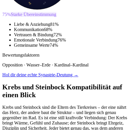
♑
♐
75
%
Starke Übereinstimmung
Liebe & Anziehung
81
%
Kommunikation
68
%
Vertrauen & Bindung
72
%
Emotionale Verbindung
76
%
Gemeinsame Werte
74
%
Bewertungsfaktoren
Opposition
·
Wasser
–
Erde
·
Kardinal
–
Kardinal
Hol dir deine echte Synastrie-Deutung →
Krebs und Steinbock Kompatibilität auf
einen Blick
Krebs und Steinbock sind die Eltern des Tierkreises – der eine nährt
das Herz, der andere baut die Struktur – und liegen sich genau
gegenüber im Rad. Es ist eine still kraftvolle Verbindung: Der Krebs
bringt Wärme, Gefühl und Zuhause; der Steinbock bringt Ehrgeiz,
Disziplin und Sicherheit. Jeder bietet genau das, was dem anderen