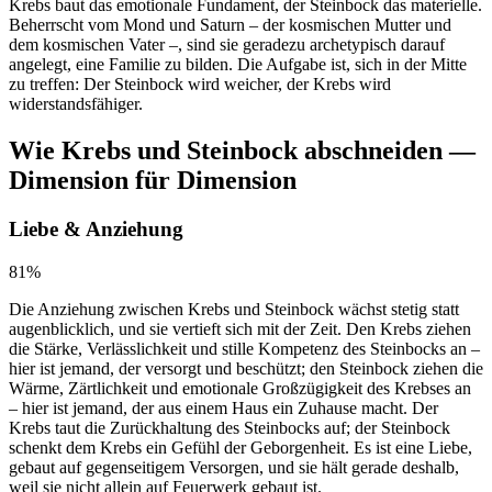
Krebs baut das emotionale Fundament, der Steinbock das materielle.
Beherrscht vom Mond und Saturn – der kosmischen Mutter und
dem kosmischen Vater –, sind sie geradezu archetypisch darauf
angelegt, eine Familie zu bilden. Die Aufgabe ist, sich in der Mitte
zu treffen: Der Steinbock wird weicher, der Krebs wird
widerstandsfähiger.
Wie Krebs und Steinbock abschneiden —
Dimension für Dimension
Liebe & Anziehung
81
%
Die Anziehung zwischen Krebs und Steinbock wächst stetig statt
augenblicklich, und sie vertieft sich mit der Zeit. Den Krebs ziehen
die Stärke, Verlässlichkeit und stille Kompetenz des Steinbocks an –
hier ist jemand, der versorgt und beschützt; den Steinbock ziehen die
Wärme, Zärtlichkeit und emotionale Großzügigkeit des Krebses an
– hier ist jemand, der aus einem Haus ein Zuhause macht. Der
Krebs taut die Zurückhaltung des Steinbocks auf; der Steinbock
schenkt dem Krebs ein Gefühl der Geborgenheit. Es ist eine Liebe,
gebaut auf gegenseitigem Versorgen, und sie hält gerade deshalb,
weil sie nicht allein auf Feuerwerk gebaut ist.