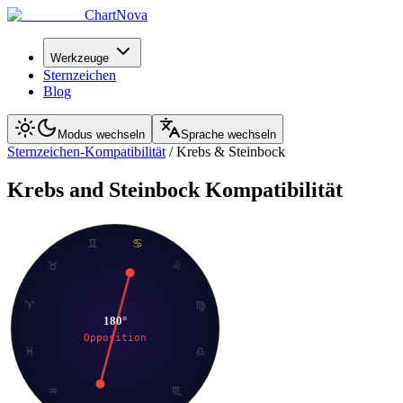
ChartNova
Werkzeuge
Sternzeichen
Blog
Modus wechseln
Sprache wechseln
Sternzeichen-Kompatibilität
/
Krebs
&
Steinbock
Krebs
and
Steinbock
Kompatibilität
♊
♋
♉
♌
♈
♍
180
°
Opposition
♓
♎
♒
♏