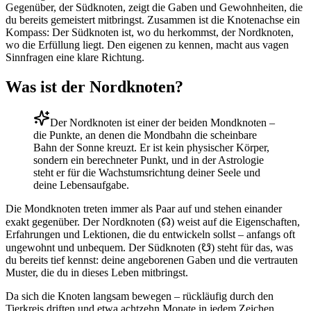
Gegenüber, der Südknoten, zeigt die Gaben und Gewohnheiten, die
du bereits gemeistert mitbringst. Zusammen ist die Knotenachse ein
Kompass: Der Südknoten ist, wo du herkommst, der Nordknoten,
wo die Erfüllung liegt. Den eigenen zu kennen, macht aus vagen
Sinnfragen eine klare Richtung.
Was ist der Nordknoten?
Der Nordknoten ist einer der beiden Mondknoten –
die Punkte, an denen die Mondbahn die scheinbare
Bahn der Sonne kreuzt. Er ist kein physischer Körper,
sondern ein berechneter Punkt, und in der Astrologie
steht er für die Wachstumsrichtung deiner Seele und
deine Lebensaufgabe.
Die Mondknoten treten immer als Paar auf und stehen einander
exakt gegenüber. Der Nordknoten (☊) weist auf die Eigenschaften,
Erfahrungen und Lektionen, die du entwickeln sollst – anfangs oft
ungewohnt und unbequem. Der Südknoten (☋) steht für das, was
du bereits tief kennst: deine angeborenen Gaben und die vertrauten
Muster, die du in dieses Leben mitbringst.
Da sich die Knoten langsam bewegen – rückläufig durch den
Tierkreis driften und etwa achtzehn Monate in jedem Zeichen