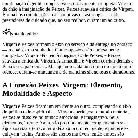
combinação é gentil, compassiva e curiosamente completa: Virgem
dá chão à imaginação de Peixes, Peixes suaviza a crítica de Virgem.
É uma das combinações mais curativas da astrologia — dois
prestadores de cuidado que, no seu melhor, curam um ao outro.
Nota do editor
Virgem e Peixes formam o eixo do serviço e da entrega no zodíaco
— o analista e o sonhador. Como opostos, são curiosamente
completos: Virgem dá chão à imaginação de Peixes, e Peixes
suaviza a crítica de Virgem. A armadilha é Virgem corrigir demais e
Peixes escapar demais. Mas quando cada um confia no que o outro
oferece, curam-se mutuamente de maneiras silenciosas e duradouras.
A Conexão Peixes–Virgem: Elemento,
Modalidade e Aspecto
Virgem e Peixes ficam um em frente ao outro, completando o eixo
do prático e do espiritual — Virgem aperfeiçoa o mundo material,
Peixes se dissolve no mundo emocional e imaginativo. Seus
elementos, Terra e Água, são profundamente complementares: a
água suaviza a terra, a terra dá à água um recipiente, e juntos eles
cultivam jardins. Ambos são signos mutáveis, então ambos são