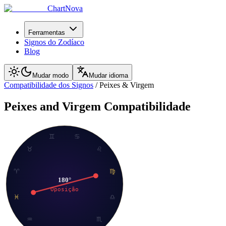
ChartNova
Ferramentas
Signos do Zodíaco
Blog
Mudar modo
Mudar idioma
Compatibilidade dos Signos
/
Peixes
&
Virgem
Peixes
and
Virgem
Compatibilidade
♊
♋
♉
♌
♈
♍
180
°
Oposição
♓
♎
♒
♏