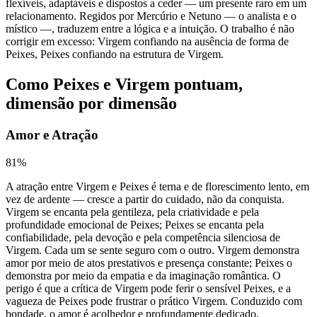
flexíveis, adaptáveis e dispostos a ceder — um presente raro em um
relacionamento. Regidos por Mercúrio e Netuno — o analista e o
místico —, traduzem entre a lógica e a intuição. O trabalho é não
corrigir em excesso: Virgem confiando na ausência de forma de
Peixes, Peixes confiando na estrutura de Virgem.
Como Peixes e Virgem pontuam,
dimensão por dimensão
Amor e Atração
81
%
A atração entre Virgem e Peixes é terna e de florescimento lento, em
vez de ardente — cresce a partir do cuidado, não da conquista.
Virgem se encanta pela gentileza, pela criatividade e pela
profundidade emocional de Peixes; Peixes se encanta pela
confiabilidade, pela devoção e pela competência silenciosa de
Virgem. Cada um se sente seguro com o outro. Virgem demonstra
amor por meio de atos prestativos e presença constante; Peixes o
demonstra por meio da empatia e da imaginação romântica. O
perigo é que a crítica de Virgem pode ferir o sensível Peixes, e a
vagueza de Peixes pode frustrar o prático Virgem. Conduzido com
bondade, o amor é acolhedor e profundamente dedicado.