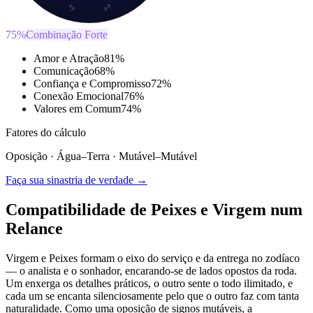
♑
♐
75
%
Combinação Forte
Amor e Atração
81
%
Comunicação
68
%
Confiança e Compromisso
72
%
Conexão Emocional
76
%
Valores em Comum
74
%
Fatores do cálculo
Oposição
·
Água
–
Terra
·
Mutável
–
Mutável
Faça sua sinastria de verdade →
Compatibilidade de Peixes e Virgem num
Relance
Virgem e Peixes formam o eixo do serviço e da entrega no zodíaco
— o analista e o sonhador, encarando-se de lados opostos da roda.
Um enxerga os detalhes práticos, o outro sente o todo ilimitado, e
cada um se encanta silenciosamente pelo que o outro faz com tanta
naturalidade. Como uma oposição de signos mutáveis, a