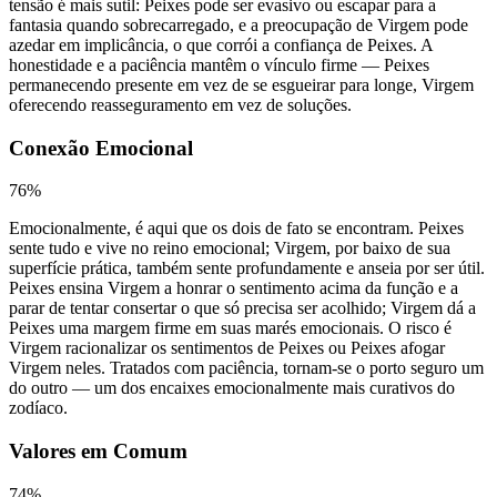
tensão é mais sutil: Peixes pode ser evasivo ou escapar para a
fantasia quando sobrecarregado, e a preocupação de Virgem pode
azedar em implicância, o que corrói a confiança de Peixes. A
honestidade e a paciência mantêm o vínculo firme — Peixes
permanecendo presente em vez de se esgueirar para longe, Virgem
oferecendo reasseguramento em vez de soluções.
Conexão Emocional
76
%
Emocionalmente, é aqui que os dois de fato se encontram. Peixes
sente tudo e vive no reino emocional; Virgem, por baixo de sua
superfície prática, também sente profundamente e anseia por ser útil.
Peixes ensina Virgem a honrar o sentimento acima da função e a
parar de tentar consertar o que só precisa ser acolhido; Virgem dá a
Peixes uma margem firme em suas marés emocionais. O risco é
Virgem racionalizar os sentimentos de Peixes ou Peixes afogar
Virgem neles. Tratados com paciência, tornam-se o porto seguro um
do outro — um dos encaixes emocionalmente mais curativos do
zodíaco.
Valores em Comum
74
%