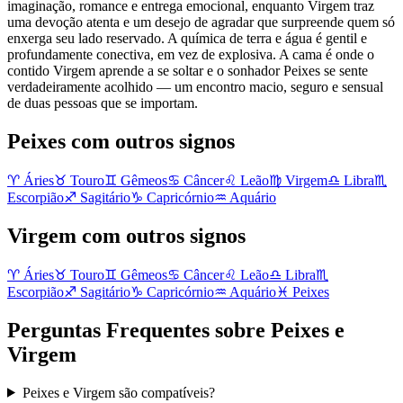
imaginação, romance e entrega emocional, enquanto Virgem traz
uma devoção atenta e um desejo de agradar que surpreende quem só
enxerga seu lado reservado. A química de terra e água é gentil e
profundamente conectiva, em vez de explosiva. A cama é onde o
contido Virgem aprende a se soltar e o sonhador Peixes se sente
verdadeiramente acolhido — um encontro macio, seguro e sensual
de duas pessoas que se importam.
Peixes com outros signos
♈
Áries
♉
Touro
♊
Gêmeos
♋
Câncer
♌
Leão
♍
Virgem
♎
Libra
♏
Escorpião
♐
Sagitário
♑
Capricórnio
♒
Aquário
Virgem com outros signos
♈
Áries
♉
Touro
♊
Gêmeos
♋
Câncer
♌
Leão
♎
Libra
♏
Escorpião
♐
Sagitário
♑
Capricórnio
♒
Aquário
♓
Peixes
Perguntas Frequentes sobre Peixes e
Virgem
Peixes e Virgem são compatíveis?