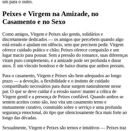
um para o outro.
Peixes e Virgem na Amizade, no
Casamento e no Sexo
Como amigos, Virgem e Peixes são gentis, solidários e
discretamente dedicados — os amigos que percebem quando algo
está errado e ajudam em silêncio, sem que precisem pedir. Virgem
oferece cuidado prático e chão; Peixes oferece compaixão e um
lugar macio para pousar. Sem a pressão do romance, suas diferenças
viram puro complemento, e a amizade pode ser profunda e durar
anos. É um vínculo bondoso e de baixo drama que ambos prezam.
Para o casamento, Virgem e Peixes são bem adequados ao longo
prazo — a devoção, a flexibilidade e o instinto de cuidado
compartilhado necessários para durar surgem naturalmente nesse
par. O que se deve cuidar é a erosão suave: manter a crítica de
Virgem gentil e a presença de Peixes confiável. Quando ambos se
sentem aceitos como são, isso vira um casamento terno e
mutuamente curativo, construído sobre o serviço e uma profunda
segurança emocional, do tipo que silenciosamente fica mais forte ao
longo das décadas.
Sexualmente, Virgem e Peixes são ternos e intuitivos — Peixes traz