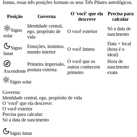
Juntas, essas três posições formam os seus Três Pilares astrológicos.
O 'você' que ela
Precisa para
Posição
Governa
descreve
calcular
Identidade central,
Só a data de
Signo
ego, propósito de
O você exterior
nascimento
solar
vida
Data + local
Emoções, instintos,
Signo
O você íntimo
(hora é o
mundo interior
lunar
ideal)
O você que os
Hora de
Primeira impressão,
outros conhecem
nascimento
postura externa
Ascendente
primeiro
exata
Signo solar
Governa
:
Identidade central, ego, propósito de vida
O 'você' que ela descreve
:
O você exterior
Precisa para calcular
:
Só a data de nascimento
Signo lunar