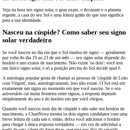
Veja na hora seu signo solar, o grau exato, o decanato e o planeta
regente, a casa do seu Sol e uma leitura grátis do que isso significa
para a sua identidade.
Nasceu na cúspide? Como saber seu signo
solar verdadeiro
Se você nasceu no dia em que o Sol mudou de signo — geralmente
por volta do dia 19 ao 23 de um mês — seu signo solar depende do
horário e ano exatos de nascimento. Não existe 'os dois': você tem
um único signo solar, e só a posição precisa do Sol decide qual é.
A astrologia popular gosta de chamar as pessoas de 'cúspide de Leão
com Virgem', mas, astrologicamente, isso não existe. O Sol está em
exatamente um signo no momento em que você nasceu. Se o seu
aniversário cai numa fronteira entre signos, a resposta depende
simplesmente do ano e do horário em que você chegou.
Quando você nasceu num dia de cúspide e não sabe seu horário de
nascimento, a ChartNova mostra os dois signos candidatos com uma
breve leitura de cada um e, então, deixa você adicionar o horário
para chegar à única resposta verdadeira — em vez de adivinhar a
partir de uma tabela de datas fixas, que erra nos dias de cúspide.