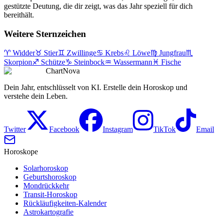
gestützte Deutung, die dir zeigt, was das Jahr speziell für dich
bereithält.
Weitere Sternzeichen
♈
Widder
♉
Stier
♊
Zwillinge
♋
Krebs
♌
Löwe
♍
Jungfrau
♏
Skorpion
♐
Schütze
♑
Steinbock
♒
Wassermann
♓
Fische
ChartNova
Dein Jahr, entschlüsselt von KI. Erstelle dein Horoskop und
verstehe dein Leben.
Twitter
Facebook
Instagram
TikTok
Email
Horoskope
Solarhoroskop
Geburtshoroskop
Mondrückkehr
Transit-Horoskop
Rückläufigkeiten-Kalender
Astrokartografie