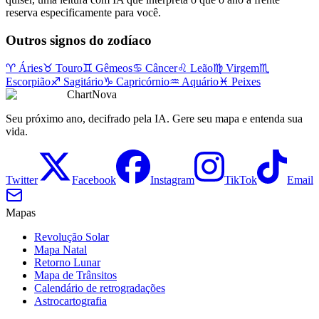
reserva especificamente para você.
Outros signos do zodíaco
♈
Áries
♉
Touro
♊
Gêmeos
♋
Câncer
♌
Leão
♍
Virgem
♏
Escorpião
♐
Sagitário
♑
Capricórnio
♒
Aquário
♓
Peixes
ChartNova
Seu próximo ano, decifrado pela IA. Gere seu mapa e entenda sua
vida.
Twitter
Facebook
Instagram
TikTok
Email
Mapas
Revolução Solar
Mapa Natal
Retorno Lunar
Mapa de Trânsitos
Calendário de retrogradações
Astrocartografia